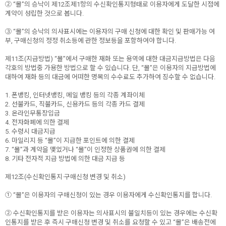
② “몰”의 승낙이 제12조제1항의 수신확인통지형태로 이용자에게 도달한 시점에
계약이 성립한 것으로 봅니다.
③ “몰”의 승낙의 의사표시에는 이용자의 구매 신청에 대한 확인 및 판매가능 여
부, 구매신청의 정정 취소등에 관한 정보등을 포함하여야 합니다.
제11조(지급방법) “몰”에서 구매한 재화 또는 용역에 대한 대금지급방법은 다음
각호의 방법중 가용한 방법으로 할 수 있습니다. 단, “몰”은 이용자의 지급방법에
대하여 재화 등의 대금에 어떠한 명목의 수수료도 추가하여 징수할 수 없습니다.
1. 폰뱅킹, 인터넷뱅킹, 메일 뱅킹 등의 각종 계좌이체
2. 선불카드, 직불카드, 신용카드 등의 각종 카드 결제
3. 온라인무통장입금
4. 전자화폐에 의한 결제
5. 수령시 대금지급
6. 마일리지 등 “몰”이 지급한 포인트에 의한 결제
7. “몰”과 계약을 맺었거나 “몰”이 인정한 상품권에 의한 결제
8. 기타 전자적 지급 방법에 의한 대금 지급 등
제12조(수신확인통지·구매신청 변경 및 취소)
① “몰”은 이용자의 구매신청이 있는 경우 이용자에게 수신확인통지를 합니다.
② 수신확인통지를 받은 이용자는 의사표시의 불일치등이 있는 경우에는 수신확
인통지를 받은 후 즉시 구매신청 변경 및 취소를 요청할 수 있고 “몰”은 배송전에