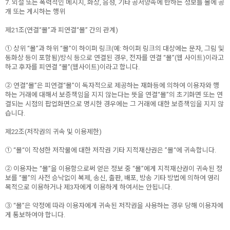
7. 외설 또는 폭력적인 메시지, 화상, 음성, 기타 공서양속에 반하는 정보를 몰에 공
개 또는 게시하는 행위
제21조(연결“몰”과 피연결“몰” 간의 관계)
① 상위 “몰”과 하위 “몰”이 하이퍼 링크(예: 하이퍼 링크의 대상에는 문자, 그림 및
동화상 등이 포함됨)방식 등으로 연결된 경우, 전자를 연결 “몰”(웹 사이트)이라고
하고 후자를 피연결 “몰”(웹사이트)이라고 합니다.
② 연결“몰”은 피연결“몰”이 독자적으로 제공하는 재화등에 의하여 이용자와 행
하는 거래에 대해서 보증책임을 지지 않는다는 뜻을 연결“몰”의 초기화면 또는 연
결되는 시점의 팝업화면으로 명시한 경우에는 그 거래에 대한 보증책임을 지지 않
습니다.
제22조(저작권의 귀속 및 이용제한)
① “몰“이 작성한 저작물에 대한 저작권 기타 지적재산권은 ”몰“에 귀속합니다.
② 이용자는 “몰”을 이용함으로써 얻은 정보 중 “몰”에게 지적재산권이 귀속된 정
보를 “몰”의 사전 승낙없이 복제, 송신, 출판, 배포, 방송 기타 방법에 의하여 영리
목적으로 이용하거나 제3자에게 이용하게 하여서는 안됩니다.
③ “몰”은 약정에 따라 이용자에게 귀속된 저작권을 사용하는 경우 당해 이용자에
게 통보하여야 합니다.