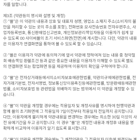
자를 말합니다.
제3조 (약관등의 명시와 설명 및 개정)
① “몰”은 이 약관의 내용과 상호 및 대표자 성명, 영업소 소재지 주소(소비자의 불
만을 처리할 수 있는 곳의 주소를 포함), 전화번호·모사전송번호·전자우편주소, 사
업자등록번호, 통신판매업신고번호, 개인정보관리책임자등을 이용자가 쉽게 알
수 있도록 00 사이버몰의 초기 서비스화면(전면)에 게시합니다. 다만, 약관의 내용
은 이용자가 연결화면을 통하여 볼 수 있도록 할 수 있습니다.
② “몰은 이용자가 약관에 동의하기에 앞서 약관에 정하여져 있는 내용 중 청약철
회·배송책임·환불조건 등과 같은 중요한 내용을 이용자가 이해할 수 있도록 별도
의 연결화면 또는 팝업화면 등을 제공하여 이용자의 확인을 구하여야 합니다.
③ “몰”은 전자상거래등에서의소비자보호에관한법률, 약관의규제에관한법률, 전
자거래기본법, 전자서명법, 정보통신망이용촉진등에관한법률, 방문판매등에관한
법률, 소비자보호법 등 관련법을 위배하지 않는 범위에서 이 약관을 개정할 수 있
습니다.
④ “몰”이 약관을 개정할 경우에는 적용일자 및 개정사유를 명시하여 현행약관과
함께 몰의 초기화면에 그 적용일자 7일이전부터 적용일자 전일까지 공지합니다.
다만, 이용자에게 불리하게 약관내용을 변경하는 경우에는 최소한 30일 이상의 사
전 유예기간을 두고 공지합니다. 이 경우 "몰“은 개정전 내용과 개정후 내용을 명
확하게 비교하여 이용자가 알기 쉽도록 표시합니다.
⑤ “몰”이 약관을 개정할 경우에는 그 개정약관은 그 적용일자 이후에 체결되는 계